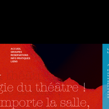
ACCUEIL
LE
GROUPES
LE
RESERVATIONS
INFO PRATIQUES
LIENS
J
E
u
f
a
a
F
P
4
a
a
r