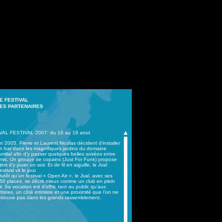
 FESTIVAL
S PARTENAIRES
VAL FESTIVAL 2007: du 16 au 18 aout
n 2005, Pierre et Laurent Nicolas décident d’installer
n bar dans les magnifiques jardins du domaine
amilial afin d’y passer quelques belles soirées entre
mis. Un groupe de copains (Just For Funk) propose
lors d’y jouer un soir. Et de fil en aiguille, le Jval
estival vit le jour.
lutôt qu’un festival « Open Air », le Jval, avec ses
50 places, se décrit mieux comme un club en plein
ir. Sa vocation est d’offrir, tant au public qu’aux
rtistes, un côté intimiste et une proximité que l’on ne
etrouve pas dans les grands rassemblement.