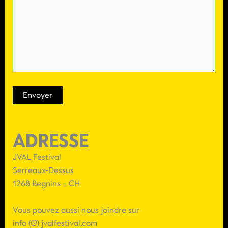
ADRESSE
JVAL Festival
Serreaux-Dessus
1268 Begnins – CH
Vous pouvez aussi nous joindre sur
info (@) jvalfestival.com