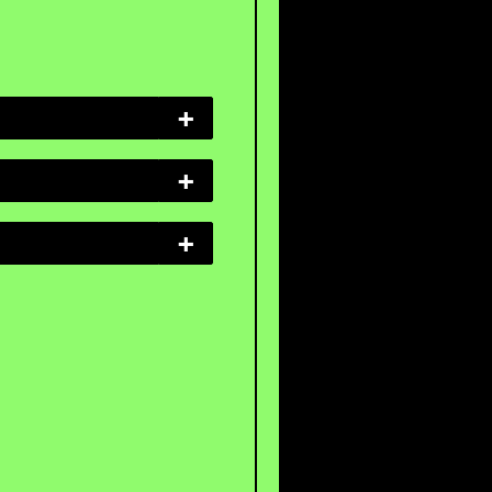
+
+
+