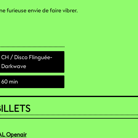
e furieuse envie de faire vibrer.
CH / Disco Flinguée-
Darkwave
60 min
ILLETS
VAL Openair