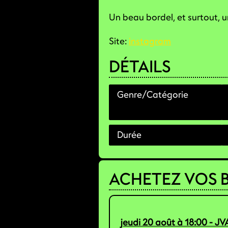
Un beau bordel, et surtout, un
Site:
instagram
DÉTAILS
Genre/Catégorie
Durée
ACHETEZ VOS B
jeudi 20 août à 18:00 - J