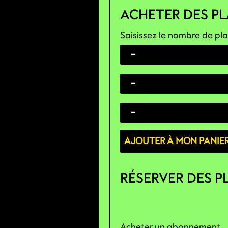
ACHETER DES P
Saisissez le nombre de pla
-
-
-
AJOUTER À MON PANIE
RÉSERVER DES P
Acheter un abonnement