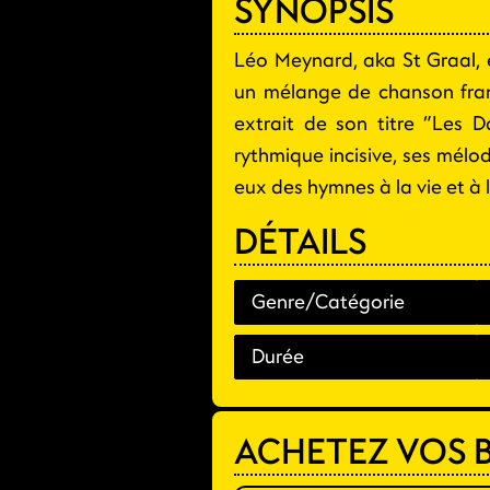
SYNOPSIS
Léo Meynard, aka St Graal, 
un mélange de chanson franç
extrait de son titre “Les 
rythmique incisive, ses mélo
eux des hymnes à la vie et à 
DÉTAILS
Genre/Catégorie
Durée
ACHETEZ VOS B