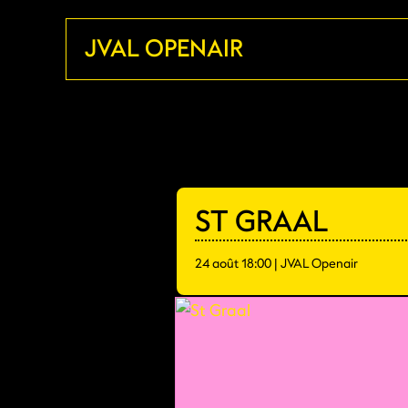
Aller
JVAL OPENAIR
au
contenu
ST GRAAL
24 août 18:00 | JVAL Openair