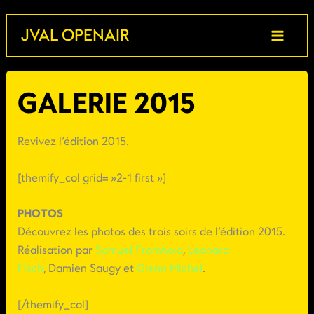
Aller
JVAL OPENAIR
au
contenu
GALERIE 2015
Revivez l’édition 2015.
[themify_col grid= »2-1 first »]
PHOTOS
Découvrez les photos des trois soirs de l’édition 2015.
Réalisation par
Samuel Fromhold
,
Léonard
Fisch
, Damien Saugy et
Glenn Michel
.
[/themify_col]