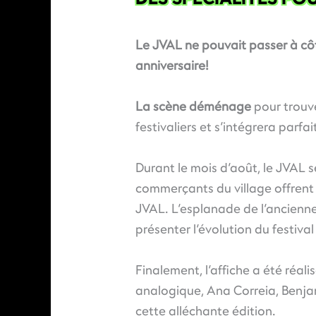
Le JVAL ne pouvait passer à c
anniversaire!
La scène déménage
pour trouve
festivaliers et s’intégrera par
Durant le mois d’août, le JVAL se
commerçants du village offrent 
JVAL. L’esplanade de l’ancienne
présenter l’évolution du festival
Finalement, l’affiche a été réa
analogique, Ana Correia, Benjam
cette alléchante édition.