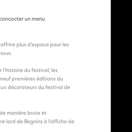
 concocter un menu
offrira plus d’espace pour les
essus.
’histoire du festival, les
neuf premières éditions du
aux décorateurs du festival de
 de manière brute et
 lard de Begnins à l’affiche de