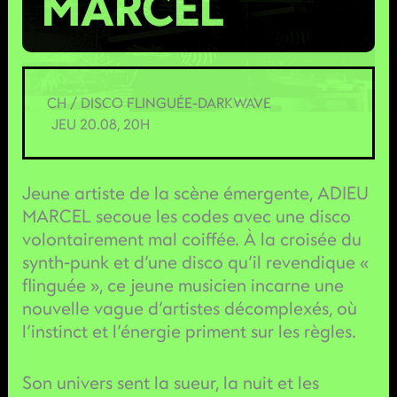
MARCEL
CH / DISCO FLINGUÉE-DARKWAVE
JEU 20.08, 20H
Jeune artiste de la scène émergente, ADIEU
MARCEL secoue les codes avec une disco
volontairement mal coiffée. À la croisée du
synth-punk et d’une disco qu’il revendique «
flinguée », ce jeune musicien incarne une
nouvelle vague d’artistes décomplexés, où
l’instinct et l’énergie priment sur les règles.
Son univers sent la sueur, la nuit et les