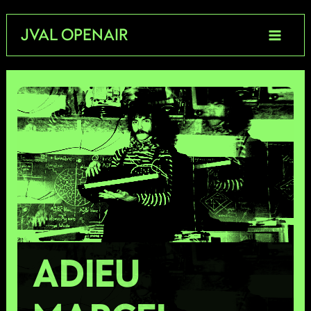
Aller
JVAL OPENAIR
au
contenu
ADIEU