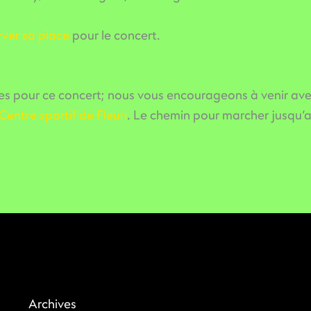
rver sa place
pour le concert.
es pour ce concert; nous vous encourageons à venir ave
Centre sportif de Fleuri
. Le chemin pour marcher jusqu’
Archives