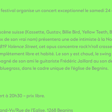
 festival organise un concert exceptionnel le samedi 2
cène suisse (Kassette, Gustav, Billie Bird, Yellow Teeth
x de son vrai nom) présentera une ode intimiste à la No
819 Valence Street
, cet opus concentre rock’n’roll crass
mplètement libre et habité. Le son y est chaud, le swin
né de son ami le guitariste Frédéric Jaillard au son de
 bluegrass, dans le cadre unique de l’église de Begnins.
t à 20h30 – prix libre.
and-Vy/Rue de l’Eglise, 1268 Begnins