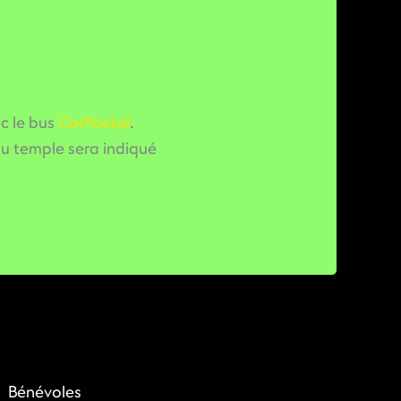
c le bus
CarPostal
.
au temple sera indiqué
Bénévoles