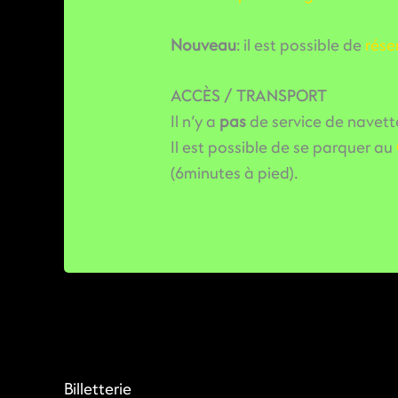
Nouveau
: il est possible de
rése
ACCÈS / TRANSPORT
Il n’y a
pas
de service de navett
Il est possible de se parquer au
(6minutes à pied).
Billetterie