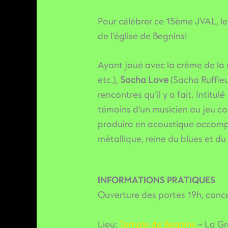
Pour célébrer ce 15ème JVAL, le
de l’église de Begnins!
Ayant joué avec la crème de la s
etc.),
Sacha Love
(Sacha Ruffieu
rencontres qu’il y a fait. Intitulé
témoins d’un musicien au jeu co
produira en acoustique accompag
métallique, reine du blues et du
INFORMATIONS PRATIQUES
Ouverture des portes 19h, concer
Lieu:
Temple de Begnins
– La Gr