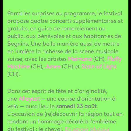
Parmi les surprises au programme, le festival
propose quatre concerts supplémentaires et
gratuits, en guise de remerciement au
public, aux bénévoles et aux habitant·es de
Begnins. Une belle manière aussi de mettre
en lumière la richesse de la scène musicale
suisse, avec les artistes
Meimuna
(CH),
Fluffy
Machine
(CH),
Junee
(CH) et
Stain of Light
(CH).
Dans cet esprit de fête et d’originalité,
une
Alleycat
— une course d’orientation à
vélo — aura lieu le
samedi 23 août
.
L’occasion de (re)découvrir la région tout en
rendant un hommage décalé à l’emblème
du festival : le cheval.
En savoir plus sur