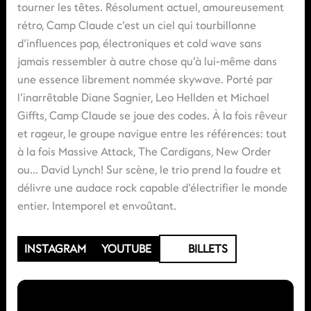
tourner les têtes. Résolument actuel, amoureusement
rétro, Camp Claude c’est un ciel qui tourbillonne
d’influences pop, électroniques et cold wave sans
jamais ressembler à autre chose qu’à lui-même dans
une essence librement nommée skywave. Porté par
l’inarrêtable Diane Sagnier, Leo Hellden et Michael
Giffts, Camp Claude se joue des codes. À la fois rêveur
et rageur, le groupe navigue entre les références: tout
à la fois Massive Attack, The Cardigans, New Order
ou… David Lynch! Sur scène, le trio prend la foudre et
délivre une audace rock capable d’électrifier le monde
entier. Intemporel et envoûtant.
INSTAGRAM
YOUTUBE
BILLETS