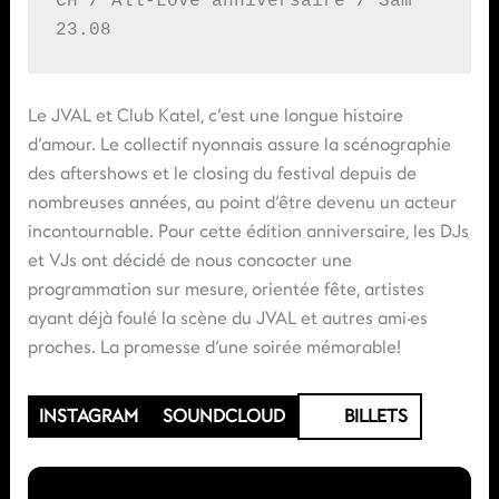
CH / All-Love anniversaire / Sam 
23.08
Le JVAL et Club Katel, c’est une longue histoire
d’amour. Le collectif nyonnais assure la scénographie
des aftershows et le closing du festival depuis de
nombreuses années, au point d’être devenu un acteur
incontournable. Pour cette édition anniversaire, les DJs
et VJs ont décidé de nous concocter une
programmation sur mesure, orientée fête, artistes
ayant déjà foulé la scène du JVAL et autres ami·es
proches. La promesse d’une soirée mémorable!
INSTAGRAM
SOUNDCLOUD
BILLETS