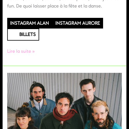
fun. De quoi laisser place à la fête et la danse.
INSTAGRAM ALAN
INSTAGRAM AURORE
BILLETS
Aurore
Lire la suite »
et
Maybe
Alan