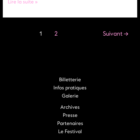
Sunday,June
Lire la suite »
1
2
Suivant
→
Billetterie
Infos pratiques
Galerie
Archives
Presse
Partenaires
Le Festival