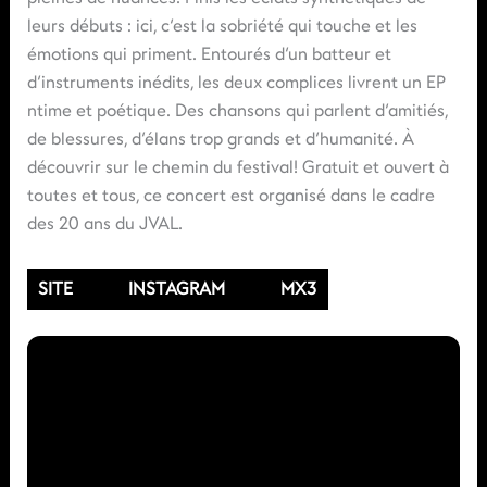
leurs débuts : ici, c’est la sobriété qui touche et les
émotions qui priment. Entourés d’un batteur et
d’instruments inédits, les deux complices livrent un EP
ntime et poétique. Des chansons qui parlent d’amitiés,
de blessures, d’élans trop grands et d’humanité. À
découvrir sur le chemin du festival! Gratuit et ouvert à
toutes et tous, ce concert est organisé dans le cadre
des 20 ans du JVAL.
SITE
INSTAGRAM
MX3