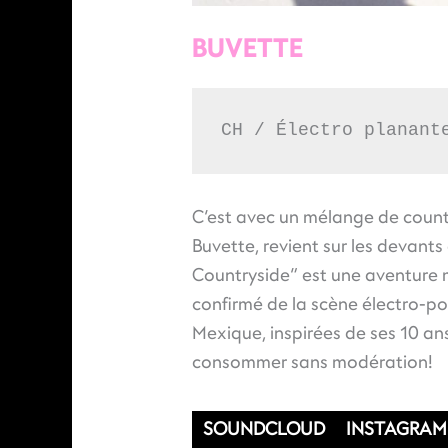
BUVETTE
CH / Électro planant
C’est avec un mélange de count
Buvette, revient sur les devant
Countryside” est une aventure m
confirmé de la scène électro-po
Mexique, inspirées de ses 10 
consommer sans modération!
SOUNDCLOUD
INSTAGRAM