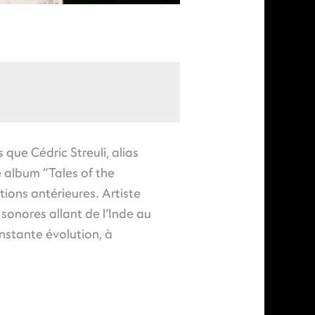
ue Cédric Streuli, alias
e album “Tales of the
ions antérieures. Artiste
sonores allant de l’Inde au
stante évolution, à