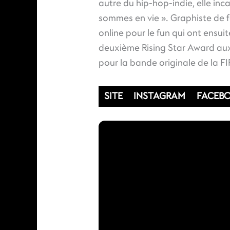
autre du hip-hop-indie, elle in
sommes en vie ». Graphiste de 
online pour le fun qui ont ensui
deuxième Rising Star Award aux
pour la bande originale de la FI
SITE
INSTAGRAM
FACEB