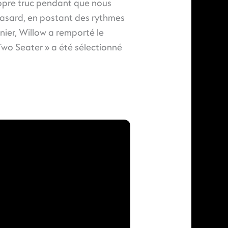
ropre truc pendant que nous
hasard, en postant des rythmes
rnier, Willow a remporté le
wo Seater » a été sélectionné