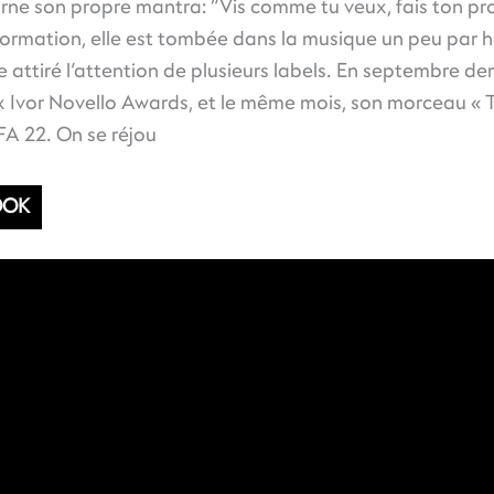
carne son propre mantra: “Vis comme tu veux, fais ton p
formation, elle est tombée dans la musique un peu par 
te attiré l’attention de plusieurs labels. En septembre de
 Ivor Novello Awards, et le même mois, son morceau « T
FA 22. On se réjou
OOK