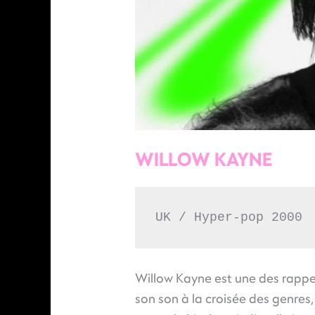
WILLOW KAYNE
UK / Hyper-pop 2000
Willow Kayne est une des rappeu
son son à la croisée des genres